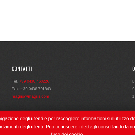
CONTATTI
O
Tel.
+39 0438 460226
L
Fax. +39 0438 701843
0
magris@magris.com
1
gazione degli utenti e per raccogliere informazioni sull’utilizzo de
rtamenti degli utenti. Può conoscere i dettagli consultando la n
l’uso dei cookie.
2026 © MAGRIS SRL MAKES MOVING |