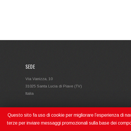
SEDE
Via Vanizza, 10
31025 Santa Lucia di Piave (TV)
Italia
Questo sito fa uso di cookie per migliorare l’esperienza di navi
terze per inviare messaggi promozionali sulla base dei compo
MAGRIS SRL MAKES MOVING | P.IVA - V.A.T. N. IT04722850262