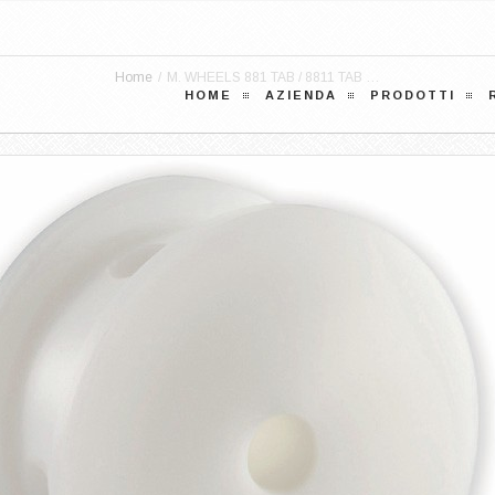
Home
/
M. WHEELS 881 TAB / 8811 TAB …
HOME
AZIENDA
PRODOTTI