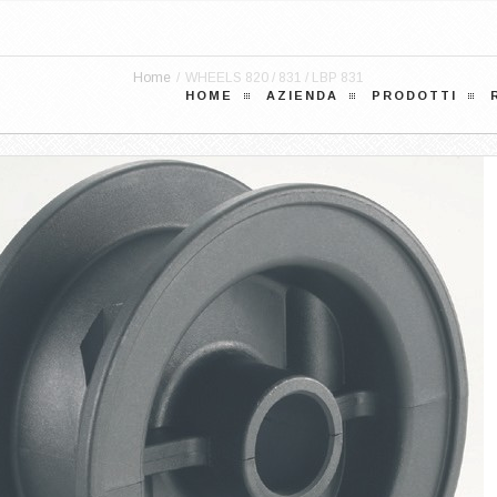
Home
/
WHEELS 820 / 831 / LBP 831
HOME
AZIENDA
PRODOTTI