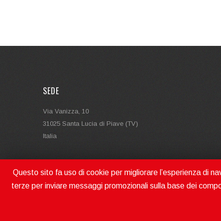
SEDE
Via Vanizza, 10
31025 Santa Lucia di Piave (TV)
Italia
Questo sito fa uso di cookie per migliorare l’esperienza di navi
terze per inviare messaggi promozionali sulla base dei compo
MAGRIS SRL MAKES MOVING | P.IVA - V.A.T. N. IT04722850262
R.E.A. TREVISO N. 372831 - REG. IMPR. TREVISO E C.F. 04722850262
CAP. SOC. / REG.CAP. € 40.000,00 I.V.