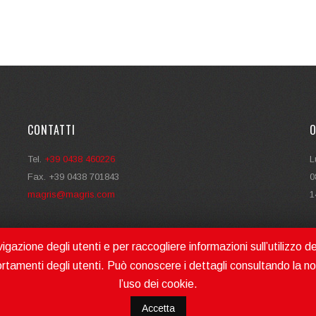
CONTATTI
O
Tel.
+39 0438 460226
L
Fax. +39 0438 701843
0
magris@magris.com
1
gazione degli utenti e per raccogliere informazioni sull’utilizzo de
rtamenti degli utenti. Può conoscere i dettagli consultando la n
l’uso dei cookie.
2026 © MAGRIS SRL MAKES MOVING |
COOKIES POLICY - PRIVACY
Accetta