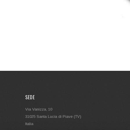
SEDE
Via Vanizza, 10
31025 Santa Lucia di Piave (TV)
Italia