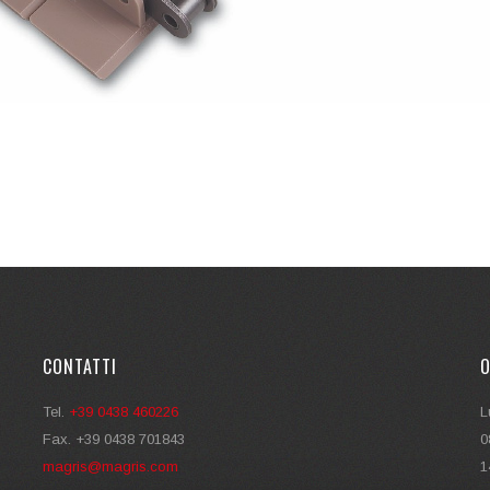
CONTATTI
O
Tel.
+39 0438 460226
L
Fax. +39 0438 701843
0
magris@magris.com
1