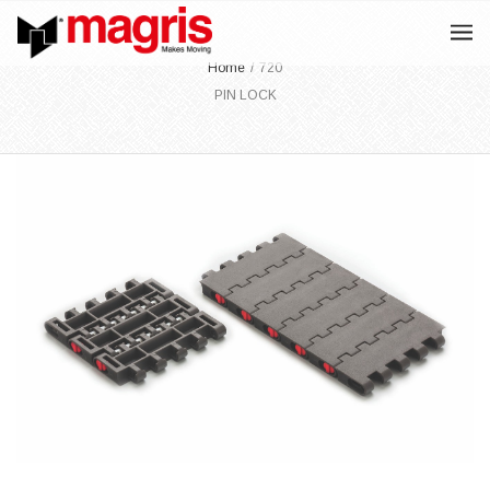
Home
/
720
PIN LOCK