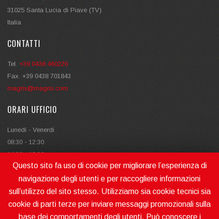
31025 Santa Lucia di Piave (TV)
Italia
CONTATTI
Tel.
+39 0438 460226
Fax. +39 0438 701843
magris@magris.com
ORARI UFFICIO
Lunedi - Venerdi
08:30 - 12:30
14:30 - 18:30
Questo sito fa uso di cookie per migliorare l’esperienza di
navigazione degli utenti e per raccogliere informazioni
sull’utilizzo del sito stesso. Utilizziamo sia cookie tecnici sia
cookie di parti terze per inviare messaggi promozionali sulla
base dei comportamenti degli utenti. Può conoscere i
MAGRIS SRL MAKES MOVING | P.IVA - V.A.T. N. IT04722850262