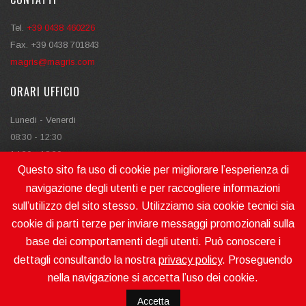
Tel.
+39 0438 460226
Fax. +39 0438 701843
magris@magris.com
ORARI UFFICIO
Lunedi - Venerdi
08:30 - 12:30
14:30 - 18:30
Questo sito fa uso di cookie per migliorare l’esperienza di
navigazione degli utenti e per raccogliere informazioni
sull’utilizzo del sito stesso. Utilizziamo sia cookie tecnici sia
cookie di parti terze per inviare messaggi promozionali sulla
base dei comportamenti degli utenti. Può conoscere i
MAGRIS SRL MAKES MOVING | P.IVA - V.A.T. N. IT04722850262
R.E.A. TREVISO N. 372831 - REG. IMPR. TREVISO E C.F. 04722850262
dettagli consultando la nostra
privacy policy
. Proseguendo
CAP. SOC. / REG.CAP. € 40.000,00 I.V.
nella navigazione si accetta l’uso dei cookie.
2026 © MAGRIS SRL MAKES MOVING | CREATED WITH PASSION BY
SPRINGADV
Accetta
COOKIES POLICY - PRIVACY