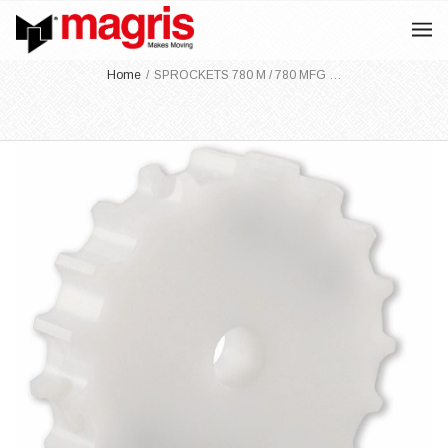
Home
/
SPROCKETS 780 M / 780 MFG …