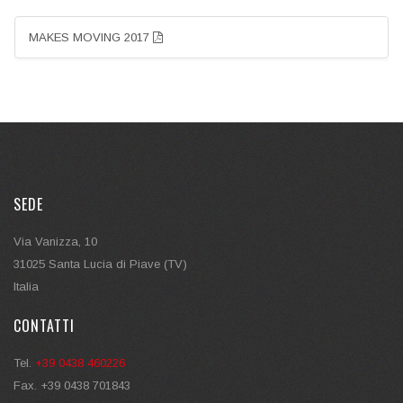
MAKES MOVING 2017
SEDE
Via Vanizza, 10
31025 Santa Lucia di Piave (TV)
Italia
CONTATTI
Tel.
+39 0438 460226
Fax. +39 0438 701843