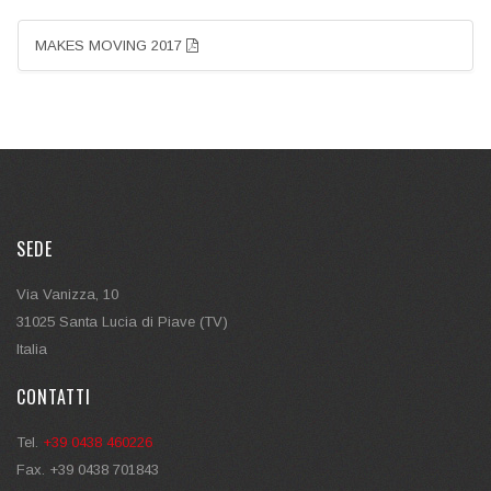
MAKES MOVING 2017
SEDE
Via Vanizza, 10
31025 Santa Lucia di Piave (TV)
Italia
CONTATTI
Tel.
+39 0438 460226
Fax. +39 0438 701843