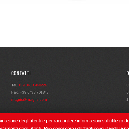
CONTATTI
O
Tel.
+39 0438 460226
L
Fax. +39 0438 701843
0
magris@magris.com
1
gazione degli utenti e per raccogliere informazioni sull’utilizzo de
rtamenti degli utenti. Può conoscere i dettagli consultando la n