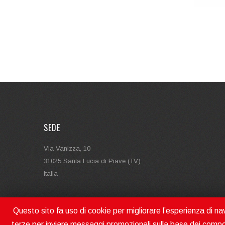
SEDE
Via Vanizza, 10
31025 Santa Lucia di Piave (TV)
Italia
Questo sito fa uso di cookie per migliorare l’esperienza di navi
terze per inviare messaggi promozionali sulla base dei compo