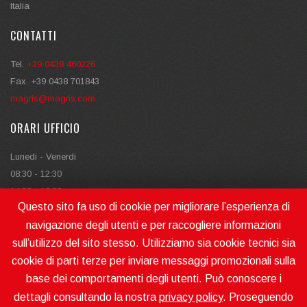
Italia
CONTATTI
Tel.
+39 0438 460226
Fax. +39 0438 701843
magris@magris.com
ORARI UFFICIO
Lunedi - Venerdi
08:30 - 12:30
14:30 - 18:30
Questo sito fa uso di cookie per migliorare l’esperienza di
navigazione degli utenti e per raccogliere informazioni
sull’utilizzo del sito stesso. Utilizziamo sia cookie tecnici sia
cookie di parti terze per inviare messaggi promozionali sulla
base dei comportamenti degli utenti. Può conoscere i
MAGRIS SRL MAKES MOVING | P.IVA - V.A.T. N. IT04722850262
R.E.A. TREVISO N. 372831 - REG. IMPR. TREVISO E C.F. 04722850262
dettagli consultando la nostra
privacy policy
. Proseguendo
CAP. SOC. / REG.CAP. € 40.000,00 I.V.