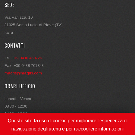
SEDE
Via Vanizza, 10
31025 Santa Lucia di Piave (TV)
Italia
CONTATTI
Tel.
+39 0438 460226
Fax. +39 0438 701843
magris@magris.com
ORARI UFFICIO
Lunedi - Venerdi
08:30 - 12:30
14:30 - 18:30
Questo sito fa uso di cookie per migliorare l’esperienza di
navigazione degli utenti e per raccogliere informazioni